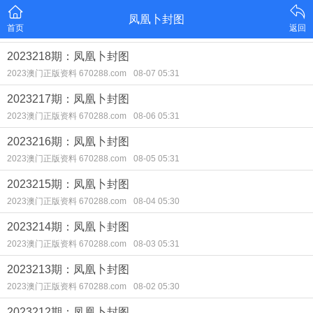
凤凰卜封图
首页
返回
2023218期：凤凰卜封图
2023澳门正版资料 670288.com
08-07 05:31
2023217期：凤凰卜封图
2023澳门正版资料 670288.com
08-06 05:31
2023216期：凤凰卜封图
2023澳门正版资料 670288.com
08-05 05:31
2023215期：凤凰卜封图
2023澳门正版资料 670288.com
08-04 05:30
2023214期：凤凰卜封图
2023澳门正版资料 670288.com
08-03 05:31
2023213期：凤凰卜封图
2023澳门正版资料 670288.com
08-02 05:30
2023212期：凤凰卜封图