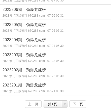
2023澳门正版资料 670288.com
07-27 05:30
2023206期：劲爆龙虎榜
2023澳门正版资料 670288.com
07-26 05:31
2023205期：劲爆龙虎榜
2023澳门正版资料 670288.com
07-26 05:31
2023204期：劲爆龙虎榜
2023澳门正版资料 670288.com
07-24 05:30
2023203期：劲爆龙虎榜
2023澳门正版资料 670288.com
07-23 05:30
2023202期：劲爆龙虎榜
2023澳门正版资料 670288.com
07-22 05:30
2023201期：劲爆龙虎榜
2023澳门正版资料 670288.com
07-21 05:30
上一页
第1页
下一页