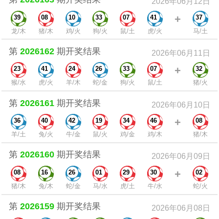
2026年06月12日
+
39
08
10
33
07
41
37
龙/木
猪/木
鸡/火
狗/火
鼠/土
虎/火
马/土
第
2026162
期开奖结果
2026年06月11日
+
23
41
24
26
33
07
32
猴/水
虎/火
羊/木
蛇/金
狗/火
鼠/土
猪/火
第
2026161
期开奖结果
2026年06月10日
+
36
40
42
19
34
46
08
羊/土
兔/火
牛/金
鼠/火
鸡/金
鸡/木
猪/木
第
2026160
期开奖结果
2026年06月09日
+
08
16
26
01
29
30
02
猪/木
兔/木
蛇/金
马/水
虎/土
牛/水
蛇/火
第
2026159
期开奖结果
2026年06月08日