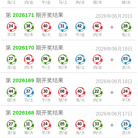
兔/土
鸡/金
牛/金
马/土
狗/水
猪/木
猪/水
第
2026171
期开奖结果
2026年06月20日
+
24
38
40
31
42
46
28
羊/木
蛇/木
兔/火
鼠/水
牛/金
鸡/木
兔/土
第
2026170
期开奖结果
2026年06月19日
+
27
46
06
38
20
34
03
龙/金
鸡/木
牛/土
蛇/木
猪/土
鸡/金
龙/火
第
2026169
期开奖结果
2026年06月18日
+
44
37
30
08
40
22
24
猪/水
马/土
牛/水
猪/木
兔/火
鸡/水
羊/木
第
2026168
期开奖结果
2026年06月17日
+
27
11
24
05
40
33
15
龙/金
猴/火
羊/木
虎/金
兔/火
狗/火
龙/水