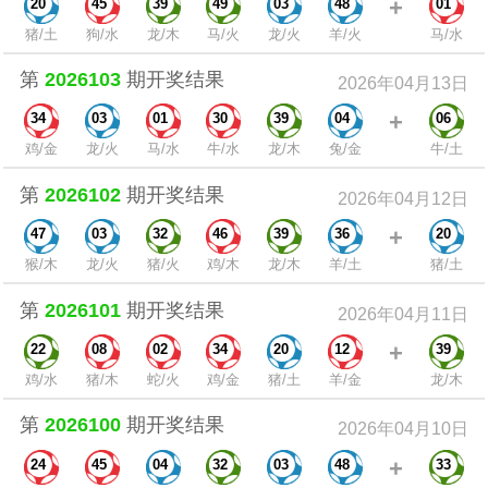
+
20
45
39
49
03
48
01
猪/土
狗/水
龙/木
马/火
龙/火
羊/火
马/水
第
2026103
期开奖结果
2026年04月13日
+
34
03
01
30
39
04
06
鸡/金
龙/火
马/水
牛/水
龙/木
兔/金
牛/土
第
2026102
期开奖结果
2026年04月12日
+
47
03
32
46
39
36
20
猴/木
龙/火
猪/火
鸡/木
龙/木
羊/土
猪/土
第
2026101
期开奖结果
2026年04月11日
+
22
08
02
34
20
12
39
鸡/水
猪/木
蛇/火
鸡/金
猪/土
羊/金
龙/木
第
2026100
期开奖结果
2026年04月10日
+
24
45
04
32
03
48
33