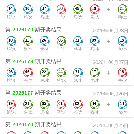
+
14
10
37
30
49
19
21
蛇/水
鸡/火
马/土
牛/水
马/火
鼠/火
狗/土
第
2026179
期开奖结果
2026年06月28日
+
10
11
26
06
31
09
15
鸡/火
猴/火
蛇/金
牛/土
鼠/水
狗/木
龙/水
第
2026178
期开奖结果
2026年06月27日
+
26
46
22
44
31
17
18
蛇/金
鸡/木
鸡/水
猪/水
鼠/水
虎/木
牛/火
第
2026177
期开奖结果
2026年06月26日
+
19
21
05
01
02
44
14
鼠/火
狗/土
虎/金
马/水
蛇/火
猪/水
蛇/水
第
2026176
期开奖结果
2026年06月25日