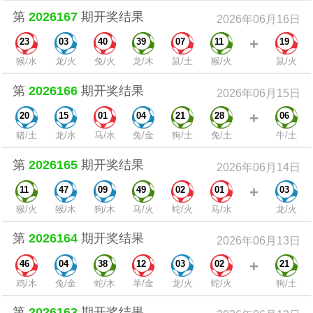
第
2026167
期开奖结果
2026年06月16日
+
23
03
40
39
07
11
19
猴/水
龙/火
兔/火
龙/木
鼠/土
猴/火
鼠/火
第
2026166
期开奖结果
2026年06月15日
+
20
15
01
04
21
28
06
猪/土
龙/水
马/水
兔/金
狗/土
兔/土
牛/土
第
2026165
期开奖结果
2026年06月14日
+
11
47
09
49
02
01
03
猴/火
猴/木
狗/木
马/火
蛇/火
马/水
龙/火
第
2026164
期开奖结果
2026年06月13日
+
46
04
38
12
03
02
21
鸡/木
兔/金
蛇/木
羊/金
龙/火
蛇/火
狗/土
第
2026163
期开奖结果