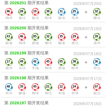
第
2026201
期开奖结果
2026年07月20日
+
46
28
19
38
31
25
32
鸡/木
兔/土
鼠/火
蛇/木
鼠/水
马/木
猪/火
第
2026200
期开奖结果
2026年07月19日
+
43
46
05
32
35
29
39
鼠/金
鸡/木
虎/金
猪/火
猴/金
虎/土
龙/木
第
2026199
期开奖结果
2026年07月18日
+
17
49
42
45
05
38
36
虎/木
马/火
牛/金
狗/水
虎/金
蛇/木
羊/土
第
2026198
期开奖结果
2026年07月17日
+
48
35
45
21
12
24
07
羊/火
猴/金
狗/水
狗/土
羊/金
羊/木
鼠/土
第
2026197
期开奖结果
2026年07月16日