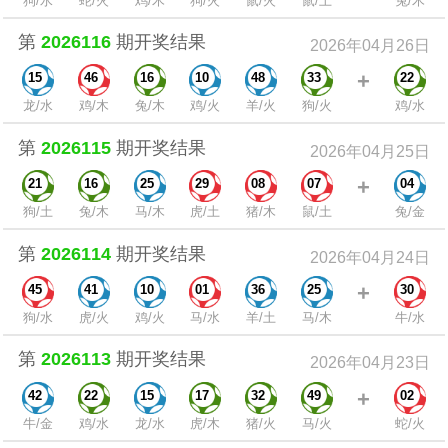
狗/水
蛇/火
鸡/木
狗/火
鼠/火
鼠/土
兔/木
第
2026116
期开奖结果
2026年04月26日
+
15
46
16
10
48
33
22
龙/水
鸡/木
兔/木
鸡/火
羊/火
狗/火
鸡/水
第
2026115
期开奖结果
2026年04月25日
+
21
16
25
29
08
07
04
狗/土
兔/木
马/木
虎/土
猪/木
鼠/土
兔/金
第
2026114
期开奖结果
2026年04月24日
+
45
41
10
01
36
25
30
狗/水
虎/火
鸡/火
马/水
羊/土
马/木
牛/水
第
2026113
期开奖结果
2026年04月23日
+
42
22
15
17
32
49
02
牛/金
鸡/水
龙/水
虎/木
猪/火
马/火
蛇/火