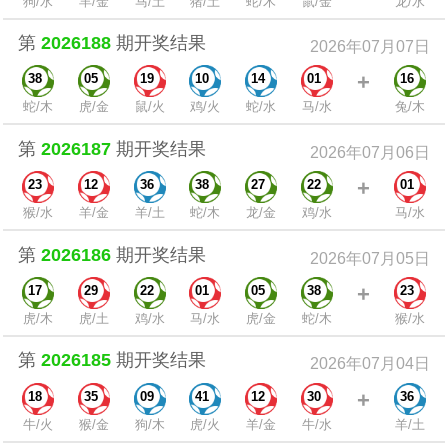
狗/水
羊/金
马/土
猪/土
蛇/木
鼠/金
龙/水
第
2026188
期开奖结果
2026年07月07日
+
38
05
19
10
14
01
16
蛇/木
虎/金
鼠/火
鸡/火
蛇/水
马/水
兔/木
第
2026187
期开奖结果
2026年07月06日
+
23
12
36
38
27
22
01
猴/水
羊/金
羊/土
蛇/木
龙/金
鸡/水
马/水
第
2026186
期开奖结果
2026年07月05日
+
17
29
22
01
05
38
23
虎/木
虎/土
鸡/水
马/水
虎/金
蛇/木
猴/水
第
2026185
期开奖结果
2026年07月04日
+
18
35
09
41
12
30
36
牛/火
猴/金
狗/木
虎/火
羊/金
牛/水
羊/土